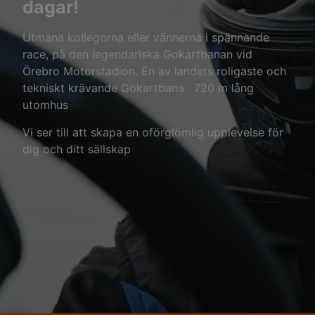
dagar!
Utmana kollegorna eller vännerna i spännande
race, på den legendariska Gokartbanan vid
Örebro Motorstadion. En av landets roligaste och
tekniskt krävande Gokartbana. 720 m lång
utomhus
Vi ser till att skapa en oförglömlig upplevelse för
dig och ditt sällskap